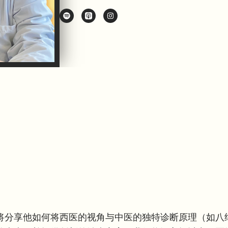
p
n
o
s
t
t
i
a
f
g
y
r
a
m
将分享他如何将西医的视角与中医的独特诊断原理（如八