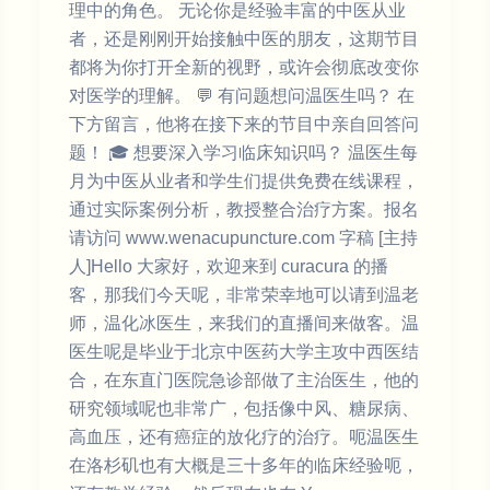
理中的角色。 无论你是经验丰富的中医从业
者，还是刚刚开始接触中医的朋友，这期节目
都将为你打开全新的视野，或许会彻底改变你
对医学的理解。 💬 有问题想问温医生吗？ 在
下方留言，他将在接下来的节目中亲自回答问
题！ 🎓 想要深入学习临床知识吗？ 温医生每
月为中医从业者和学生们提供免费在线课程，
通过实际案例分析，教授整合治疗方案。报名
请访问 ⁠www.wenacupuncture.com 字稿 [主持
人]Hello 大家好，欢迎来到 curacura 的播
客，那我们今天呢，非常荣幸地可以请到温老
师，温化冰医生，来我们的直播间来做客。温
医生呢是毕业于北京中医药大学主攻中西医结
合，在东直门医院急诊部做了主治医生，他的
研究领域呢也非常广，包括像中风、糖尿病、
高血压，还有癌症的放化疗的治疗。呃温医生
在洛杉矶也有大概是三十多年的临床经验呃，