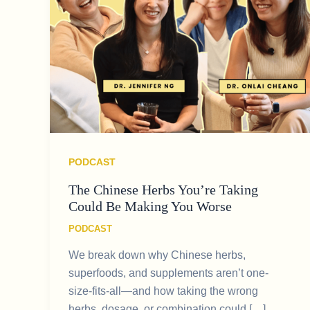
PODCAST
The Chinese Herbs You’re Taking
Could Be Making You Worse
PODCAST
We break down why Chinese herbs,
superfoods, and supplements aren’t one-
size-fits-all—and how taking the wrong
herbs, dosage, or combination could […]