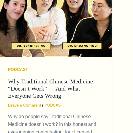
PODCAST
Why Traditional Chinese Medicine
“Doesn’t Work” — And What
Everyone Gets Wrong
Leave a Comment
/
PODCAST
Why do people say Traditional Chinese
Medicine doesn’t work? In this honest and
eye-opening conversation, four licensed