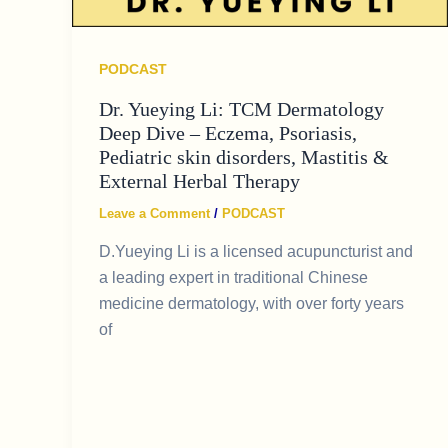
PODCAST
Dr. Yueying Li: TCM Dermatology
Deep Dive – Eczema, Psoriasis,
Pediatric skin disorders, Mastitis &
External Herbal Therapy
Leave a Comment
/
PODCAST
D.Yueying Li is a licensed acupuncturist and
a leading expert in traditional Chinese
medicine dermatology, with over forty years
of